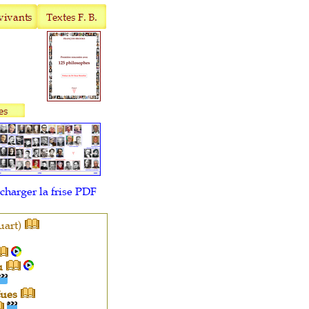
charger la frise PDF
uart)
u
Cues