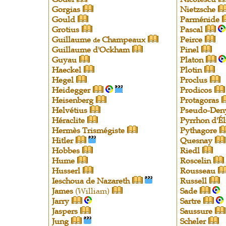
Gorgias
Nietzsche
Gould
Parménide
Grotius
Pascal
Guillaume
Champeaux
Peirce
de
Guillaume d'Ockham
Pinel
Guyau
Platon
Haeckel
Plotin
Hegel
Proclus
Heidegger
Prodicos
Heisenberg
Protagoras
Helvétius
Pseudo-Den
Héraclite
Pyrrhon d'Él
Hermès Trismégiste
Pythagore
Hitler
Quesnay
Hobbes
Riedl
Hume
Roscelin
Husserl
Rousseau
Ieschoua de Nazareth
Russell
James
(William)
Sade
Jarry
Sartre
Jaspers
Saussure
Jung
Scheler