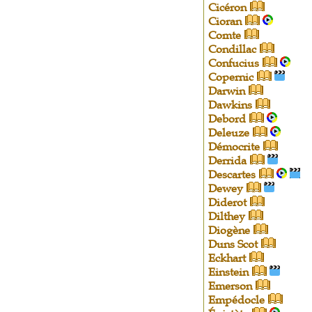
Cicéron
Cioran
Comte
Condillac
Confucius
Copernic
Darwin
Dawkins
Debord
Deleuze
Démocrite
Derrida
Descartes
Dewey
Diderot
Dilthey
Diogène
Duns Scot
Eckhart
Einstein
Emerson
Empédocle