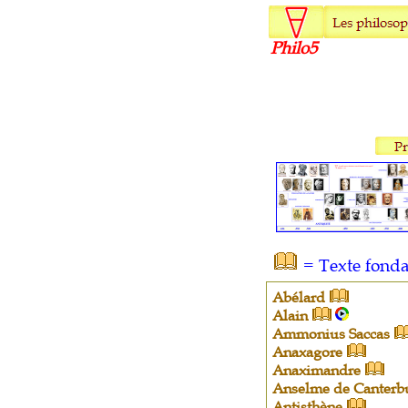
Philo5
= Texte fond
Abélard
Alain
Ammonius Saccas
Anaxagore
Anaximandre
Anselme de Canterb
Antisthène