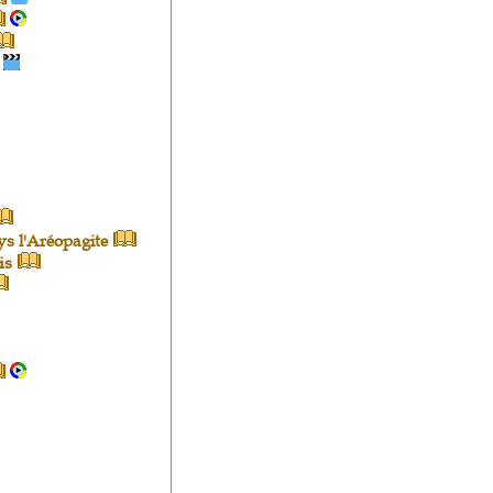
ys
l'Aréopagite
is