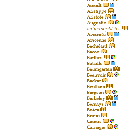
Arendt
Aristippe
Aristote
Augustin
autres sophistes
Averroès
Avicenne
Bachelard
Bacon
Barthes
Bataille
Baumgarten
Beauvoir
Becker
Bentham
Bergson
Berkeley
Bernays
Boèce
Bruno
Camus
Carnegie