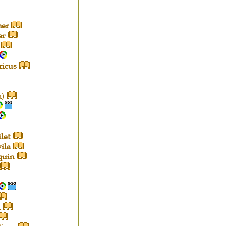
her
er
ricus
)
let
ila
quin