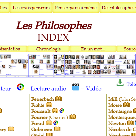
Les Philosophes
INDEX
Télé
ateur
= Lecture audio
= Vidéo
Feuerbach
Mill
(John St
Fichte
Moïse
Foucault
Montaigne
Fourier
(Charles)
Montesquie
Freud
Newton
ury
Gobineau
Nicolas de 
Gödel
Nicolescu