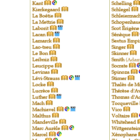
Kant
Schelling
Kierkegaard
Schlegel
La Boétie
Schleiermac
La Mettrie
Schopenhau
Laborit
Scot Érigène
Lacan
Sénèque
Lamarck
Sextus Empi
Lao-tseu
Singer
Le Bon
Skinner
Leibniz
Smith
(Adam
Leucippe
Socrate
Levinas
Spinoza
Lévi-Strauss
Stirner
Locke
Thalès de Mi
Lucrèce
Thérèse d'Av
Luther
Thomas d'A
Mach
Tocqueville
Machiavel
Vico
Malthus
Voltaire
Mandeville
Whitehead
Marc Aurèle
Wittgenstein
Marcel
Xénophane