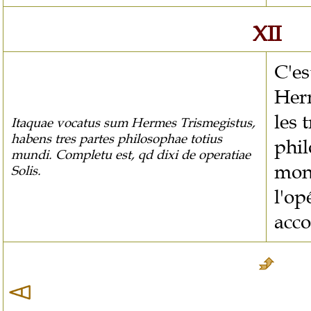
XII
C'es
Herm
les 
Itaquae vocatus sum Hermes Trismegistus,
habens tres partes philosophae totius
phil
mundi. Completu est, qd dixi de operatiae
mond
Solis.
l'op
acco