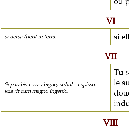
ou p
VI
si e
si uersa fuerit in terra.
VII
Tu s
le s
Separabis terra abigne, subtile a spisso,
suavit cum magno ingenio.
dou
indu
VIII