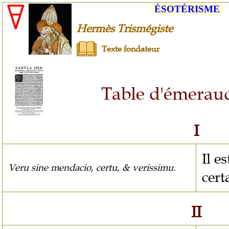
ÉSOTÉRISME
Hermès Trismégiste
Texte fondateur
Table d'émerau
I
Il e
Veru sine mendacio, certu, & verissimu.
cert
II