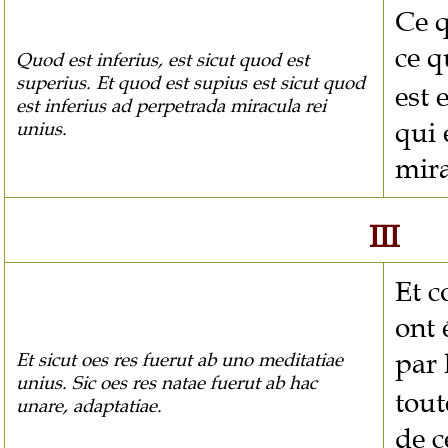
Ce q
ce q
Quod est inferius, est sicut quod est
superius. Et quod est supius est sicut quod
est 
est inferius ad perpetrada miracula rei
qui 
unius.
mira
III
Et c
ont 
par 
Et sicut oes res fuerut ab uno meditatiae
unius. Sic oes res natae fuerut ab hac
tout
unare, adaptatiae.
de c