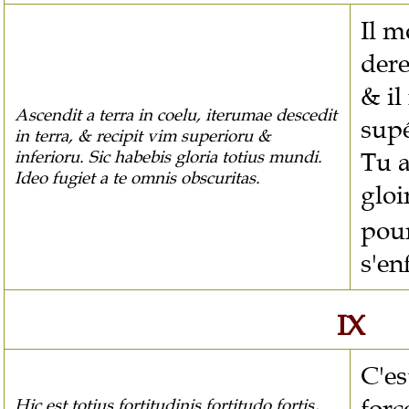
Il m
dere
& il
Ascendit a terra in coelu, iterumae descedit
supé
in terra, & recipit vim superioru &
Tu a
inferioru. Sic habebis gloria totius mundi.
Ideo fugiet a te omnis obscuritas.
gloi
pour
s'en
IX
C'es
forc
Hic est totius fortitudinis fortitudo fortis,