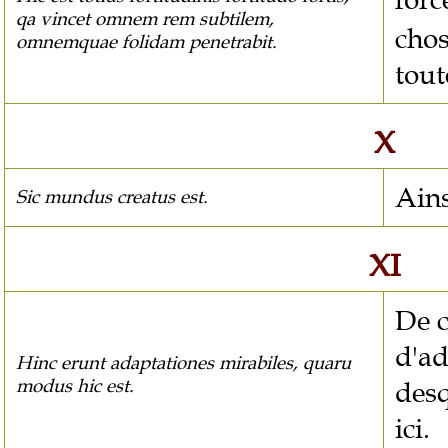
qa vincet omnem rem subtilem,
chos
omnemquae folidam penetrabit.
tout
X
Ains
Sic mundus creatus est.
XI
De c
d'ad
Hinc erunt adaptationes mirabiles, quaru
modus hic est.
desq
ici.