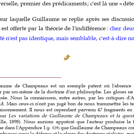
verselle, premier des prédicaments
; c'est là une «
déte
 sur laquelle Guillaume se replie après ses discuss
est offerte par la théorie de l'indifférence
:
chez deu
té n'est pas identique, mais semblable, c'est-à-dire no
aume de Champeaux est un exemple patent où l'absence d
 par soi-même de la doctrine d'un philosophe. Les gloses n
ée. Nous la connaissons, entre autres, par les critiques d'A
. Mais ceux-ci n'ont pas jugé bon de nous transmettre les tex
raisonnement. Il nous est cependant parvenu 47 fragments en 
 sur
Les variations de Guillaume de Champeaux et la quest
ille, 1898). Nous aurions apprécié que l'auteur produise la t
me dans l'Appendice I
que Guillaume de Champeaux co
(p. 529)
hiques pour la défense et la gloire des doctrines réalistes, mai