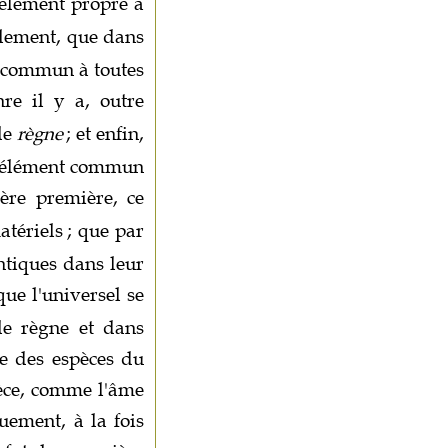
l'élément propre à
llement, que dans
nt commun à toutes
re il y a, outre
le
règne
; et enfin,
un élément commun
ère première, ce
atériels
; que par
ntiques dans leur
que l'universel se
 le règne et dans
ne des espèces du
pèce, comme l'âme
quement, à la fois