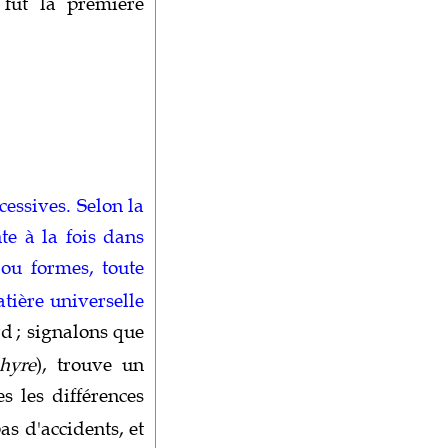
 fut la première
cessives. Selon la
te à la fois dans
 ou formes, toute
atière universelle
rd
; signalons que
hyre
), trouve un
es les différences
as d'accidents, et