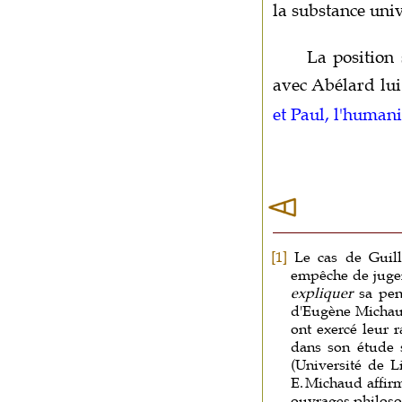
la substance uni
La position
avec Abélard lui 
et Paul, l'humani
[1]
Le cas de Guill
empêche de juger
expliquer
sa pens
d'Eugène Michaud
ont exercé leur 
dans son étude
(Université de L
E.
Michaud affir
ouvrages philosop