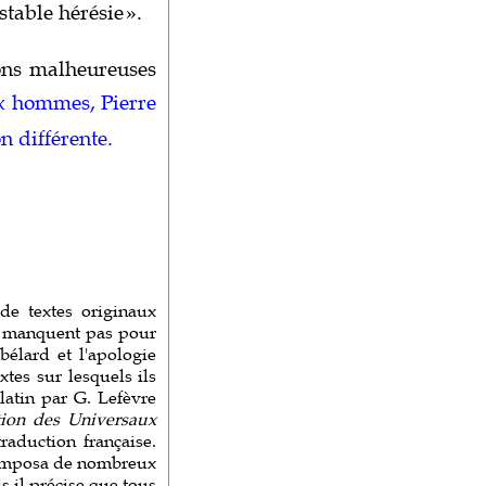
stable hérésie
».
ions malheureuses
x hommes, Pierre
n différente.
e textes originaux
e manquent pas pour
bélard et l'apologie
tes sur lesquels ils
latin par G. Lefèvre
ion des Universaux
raduction française.
mposa de nombreux
s il précise que tous