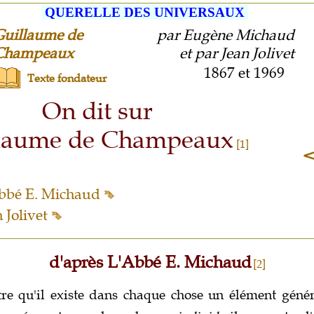
QUERELLE DES UNIVERSAUX
Guillaume de
par Eugène Michaud
Champeaux
et par Jean Jolivet
1867 et 1969
Texte fondateur
On dit sur
laume de Champeaux
[1]
Abbé E. Michaud
n Jolivet
d'après L'Abbé E. Michaud
[2]
tre qu'il existe dans chaque chose un élément géné