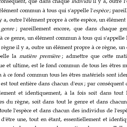
 conséquent, que dans chaque
individu
il y a, outre 
 élément commun à tous qui s'appelle l'
espèce
; parei
y a, outre l'élément propre à cette espèce, un éléme
e
genre
; pareillement encore, que dans chaque gen
 à ce genre, un élément commun à tous qui s'appelle 
règne il y a, outre un élément propre à ce règne, 
pelle la
matière première
; admettre que cette mati
e et ultime, est le fond commun de tous les êtres m
on à ce fond commun tous les êtres matériels sont ide
 est tout entière dans chacun d'eux
; par conséquent 
llement et identiquement, à la fois soit dans tout
s du règne, soit dans tout le genre et dans chacu
 toute l'espèce et dans chacun des individus de l'es
d'être une, tout en étant, essentiellement et identi