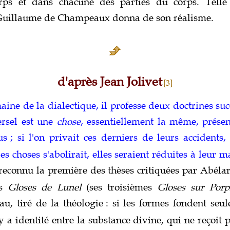
rps et dans chacune des parties du corps. Telle
 Guillaume de Champeaux donna de son réalisme.
d'après Jean Jolivet
[3]
ine de la dialectique, il professe deux doctrines suc
ersel est une
chose
, essentiellement la même, présen
us
; si l'on privait ces derniers de leurs accidents,
les choses s'abolirait, elles seraient réduites à leur m
econnu la première des thèses critiquées par Abéla
es
Gloses de Lunel
(ses troisièmes
Gloses sur Porp
u, tiré de la théologie
: si les formes fondent seul
 y a identité entre la substance divine, qui ne reçoit p