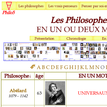
Philo5
Les Philosophe
EN UN OU DEUX 
A
B
C
D
E
F
G
H
I
J
K
L
M
N
O
Philosophe
↓
âge
EN UN MO
Abélard
63
UNIVERSAU
1079
1142
–