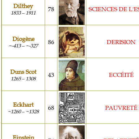
Dilthey
78
SCIENCES DE L'E
1833
1911
–
Diogène
86
DERISION
~-413
~-327
–
Duns Scot
43
ECCÉITÉ
1265
1308
–
Eckhart
68
PAUVRETÉ
~1260
~1328
–
Einstein