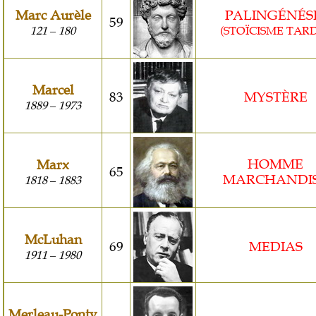
Marc Aurèle
PALINGÉNÉS
59
121
180
(STOÏCISME TARD
–
Marcel
83
MYSTÈRE
1889
1973
–
HOMME
Marx
65
MARCHANDI
1818
1883
–
McLuhan
69
MEDIAS
1911
1980
–
Merleau-Ponty