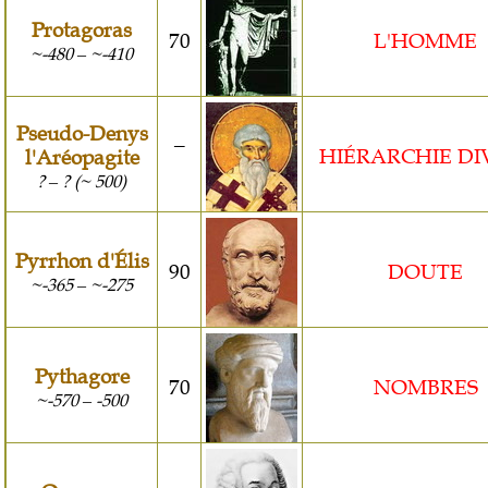
Protagoras
70
L'HOMME
~-480
~-410
–
Pseudo-Denys
¯
HIÉRARCHIE DI
l'Aréopagite
?
? (~ 500)
–
Pyrrhon d'Élis
90
DOUTE
~-365
~-275
–
Pythagore
70
NOMBRES
~-570
-500
–