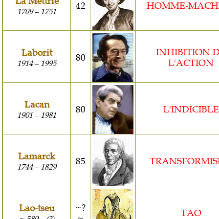
La Mettrie
42
HOMME-MACH
1709
1751
–
INHIBITION 
Laborit
80
L'ACTION
1914
1995
–
Lacan
80
L'INDICIBLE
1901
1981
–
Lamarck
85
TRANSFORMI
1744
1829
–
~?
Lao-tseu
TAO
~
~-580
(?)
–