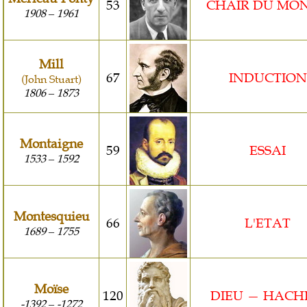
53
CHAIR DU MO
1908
1961
–
Mill
67
INDUCTION
(John Stuart)
1806
1873
–
Montaigne
59
ESSAI
1533
1592
–
Montesquieu
66
L'ETAT
1689
1755
–
Moïse
120
DIEU — HAC
-1392
-1272
–