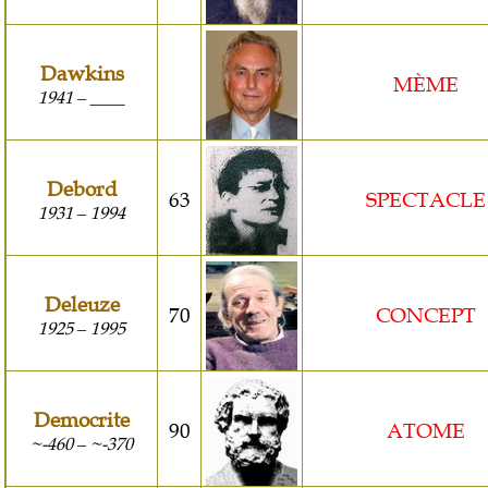
Dawkins
MÈME
1941
____
–
Debord
63
SPECTACLE
1931
1994
–
Deleuze
70
CONCEPT
1925
1995
–
Democrite
90
ATOME
~-460
~-370
–