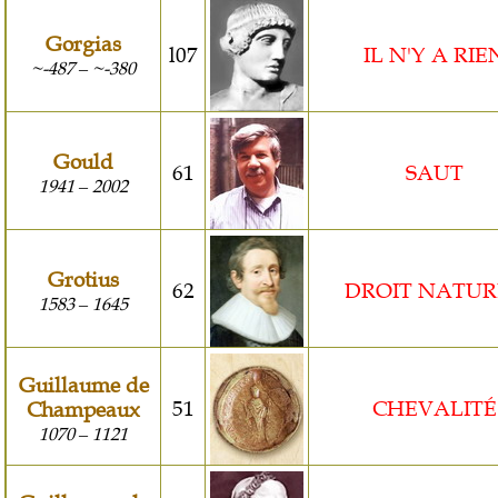
Gorgias
l07
IL N'Y A RIE
~-487
~-380
–
Gould
61
SAUT
1941
2002
–
Grotius
62
DROIT NATUR
1583
1645
–
Guillaume de
51
CHEVALITÉ
Champeaux
1070
1121
–