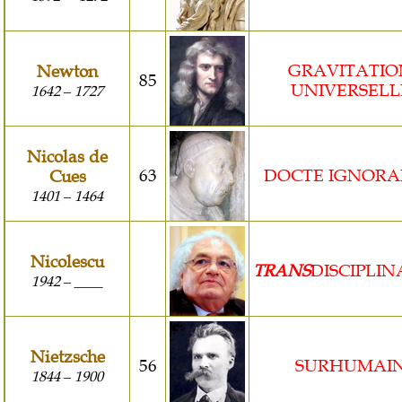
GRAVITATIO
Newton
85
UNIVERSELL
1642
1727
–
Nicolas de
63
DOCTE IGNOR
Cues
1401
1464
–
Nicolescu
TRANS
DISCIPLIN
1942
____
–
Nietzsche
56
SURHUMAI
1844
1900
–