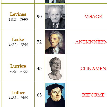
Levinas
90
VISAGE
1905
1995
–
Locke
72
ANTI-INNÉIS
1632
1704
–
Lucrèce
43
CLINAMEN
~-98
~-55
–
Luther
63
REFORME
1483
1546
–