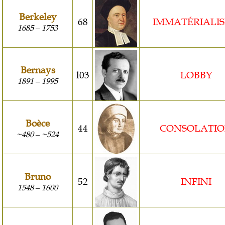
Berkeley
68
IMMATÉRIALI
1685
1753
–
Bernays
l03
LOBBY
1891
1995
–
Boèce
44
CONSOLATI
~480
~524
–
Bruno
52
INFINI
1548
1600
–