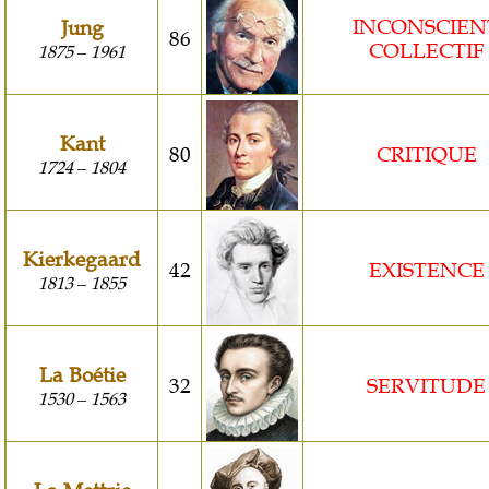
INCONSCIEN
Jung
86
COLLECTIF
1875
1961
–
Kant
80
CRITIQUE
1724
1804
–
Kierkegaard
42
EXISTENCE
1813
1855
–
La Boétie
32
SERVITUDE
1530
1563
–