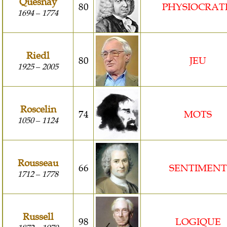
Quesnay
80
PHYSIOCRAT
1694
1774
–
Riedl
80
JEU
1925
2005
–
Roscelin
74
MOTS
1050
1124
–
Rousseau
66
SENTIMENT
1712
1778
–
Russell
98
LOGIQUE