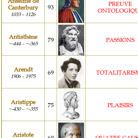
Anselme de
PREUVE
93
Canterbury
ONTOLOGIQ
1033
1126
–
Antisthène
79
PASSIONS
~-444
~-365
–
Arendt
69
TOTALITARIS
1906
1975
–
Aristippe
75
PLAISIRS
~-430
~-355
–
Aristote