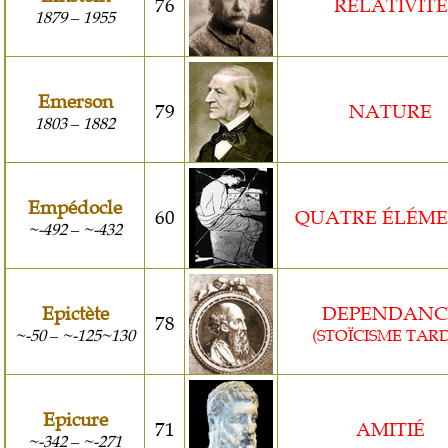
76
RELATIVITÉ
1879
1955
–
Emerson
79
NATURE
1803
1882
–
Empédocle
60
QUATRE ÉLÉME
~-492
~-432
–
Epictète
DEPENDANC
78
~-50
~-125~130
(STOÏCISME TARD
–
Epicure
71
AMITIÉ
~-342
~-271
–