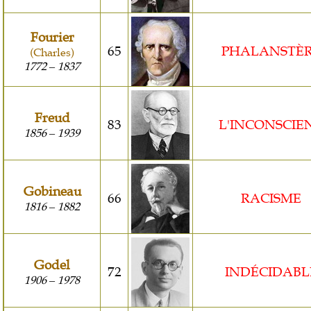
Fourier
65
PHALANSTÈ
(Charles)
1772
1837
–
Freud
83
L'INCONSCIE
1856
1939
–
Gobineau
66
RACISME
1816
1882
–
Godel
72
INDÉCIDABL
1906
1978
–