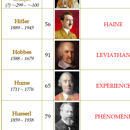
(?) ~-299
~-100
–
Hitler
56
HAINE
1889
1945
–
Hobbes
91
LEVIATHA
1588
1679
–
Hume
65
EXPÉRIENC
1711
1776
–
Husserl
79
PHÉNOMÈN
1859
1938
–