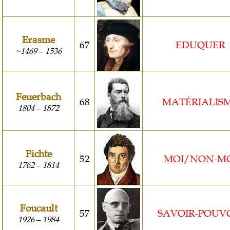
Erasme
67
EDUQUER
~1469
1536
–
Feuerbach
68
MATÉRIALIS
1804
1872
–
Fichte
52
MOI/NON-M
1762
1814
–
Foucault
57
SAVOIR-POUV
1926
1984
–