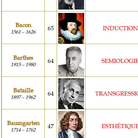
Bacon
65
INDUCTION
1561
1626
–
Barthes
64
SEMIOLOGI
1915
1980
–
Bataille
64
TRANSGRESSI
1897
1962
–
Baumgarten
47
ESTHÉTIQU
1714
1762
–