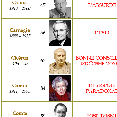
Camus
47
L'ABSURDE
1913
1960
–
Carnegie
66
DESIR
1888
1955
–
Cicéron
BONNE CONSCI
63
-106
-43
(STOÏCISME MOY
–
DESESPOIR
Cioran
84
PARADOXA
1911
1995
–
Comte
59
POSITIVISM