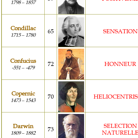
1798
1857
–
Condillac
65
SENSATION
1715
1780
–
Confucius
72
HONNEUR
-551
-479
–
Copernic
70
HELIOCENTRI
1473
1543
–
SELECTION
Darwin
73
NATURELL
1809
1882
–