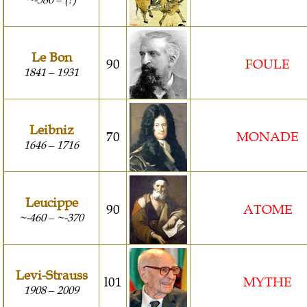
Le Bon
90
FOULE
1841
1931
–
Leibniz
70
MONADE
1646
1716
–
Leucippe
90
ATOME
~-460
~-370
–
Levi-Strauss
l01
MYTHE
1908
2009
–