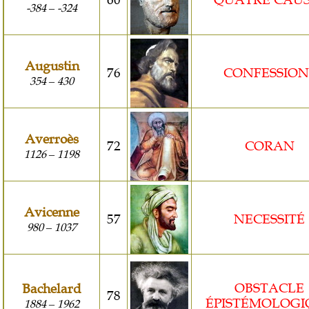
60
QUATRE CAUS
-384
-324
–
Augustin
76
CONFESSION
354
430
–
Averroès
72
CORAN
1126
1198
–
Avicenne
57
NECESSITÉ
980
1037
–
OBSTACLE
Bachelard
78
ÉPISTÉMOLOGI
1884
1962
–