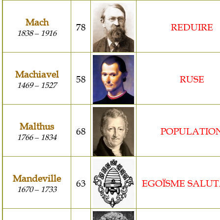
Mach
78
REDUIRE
1838
1916
–
Machiavel
58
RUSE
1469
1527
–
Malthus
68
POPULATIO
1766
1834
–
Mandeville
63
EGOÏSME SALUT
1670
1733
–