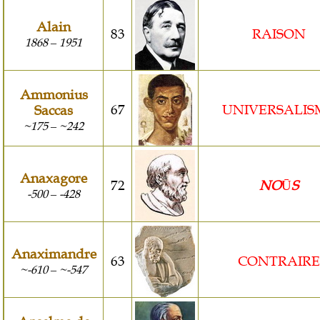
Alain
83
RAISON
1868
1951
–
Ammonius
67
UNIVERSALIS
Saccas
~175
~242
–
Anaxagore
72
NO
Ū
S
-500
-428
–
Anaximandre
63
CONTRAIRE
~-610
~-547
–