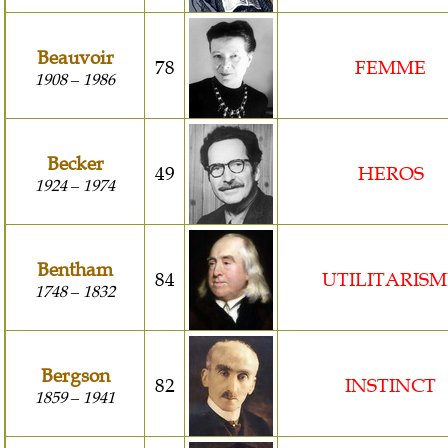
Beauvoir
78
FEMME
1908
1986
–
Becker
49
HEROS
1924
1974
–
Bentham
84
UTILITARISM
1748
1832
–
Bergson
82
INSTINCT
1859
1941
–