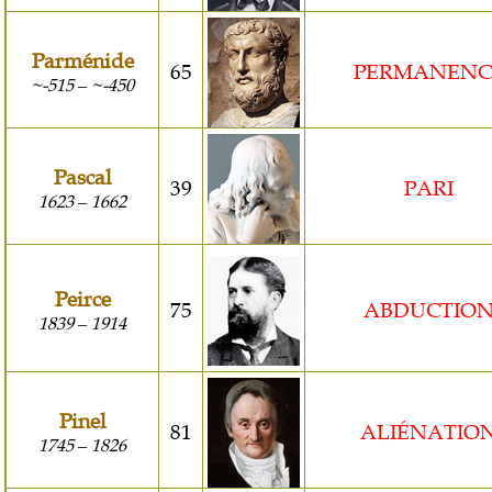
Parménide
65
PERMANENC
~-515
~-450
–
Pascal
39
PARI
1623
1662
–
Peirce
75
ABDUCTIO
1839
1914
–
Pinel
81
ALIÉNATIO
1745
1826
–