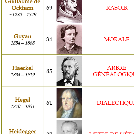
Guillaume de
69
RASOIR
Ockham
~1280
1349
–
Guyau
34
MORALE
1854
1888
–
ARBRE
Haeckel
85
GÉNÉALOGIQ
1834
1919
–
Hegel
61
DIALECTIQU
1770
1831
–
Heidegger