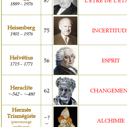
87
L'ETRE DE L'É
1889
1976
–
Heisenberg
75
INCERTITUD
1901
1976
–
Helvétius
56
ESPRIT
1715
1771
–
Heraclite
62
CHANGEME
~-542
~-480
–
Hermès
Trismégiste
~?
ALCHIMIE
(personnage
~
mythique)