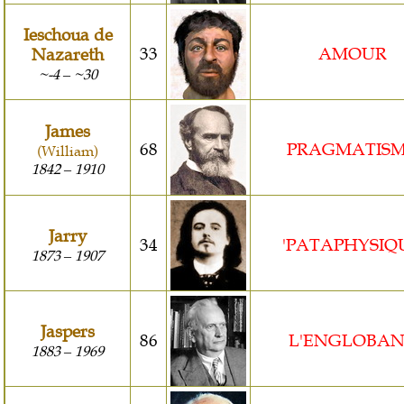
Ieschoua de
33
AMOUR
Nazareth
~-4
~30
–
James
68
PRAGMATIS
(William)
1842
1910
–
Jarry
34
'PATAPHYSIQ
1873
1907
–
Jaspers
86
L'ENGLOBA
1883
1969
–