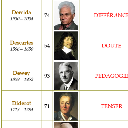
Derrida
74
DIFFÉR
A
NC
1930
2004
–
Descartes
54
DOUTE
1596
1650
–
Dewey
93
PEDAGOGI
1859
1952
–
Diderot
71
PENSER
1713
1784
–