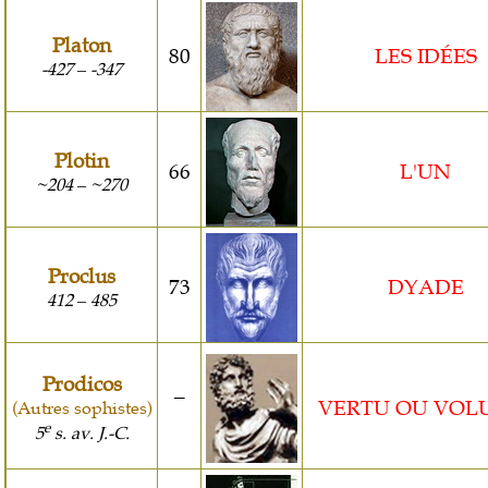
Platon
80
LES IDÉES
-427
-347
–
Plotin
66
L'UN
~204
~270
–
Proclus
73
DYADE
412
485
–
Prodicos
(Autres sophistes)
¯
VERTU OU VOL
e
5
s. av. J.-C.