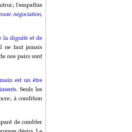
utrui ; l'empathie
toute négociation,
e la dignité et de
l ne faut jamais
 de nos pairs sont
main est un être
iments.
Seuls les
cre ; à condition
cupant de combler
propres désirs. Le