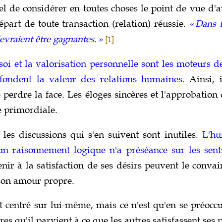
tiel de considérer en toutes choses le point de vue d'a
épart de toute transaction (relation) réussie.
« Dans 
evraient être gagnantes. »
[1]
soi et la valorisation personnelle sont les moteurs d
 fondent la valeur des relations humaines.
Ainsi, i
 perdre la face. Les éloges sincères et l'approbation
 primordiale.
les discussions qui s'en suivent sont inutiles.
L'hu
un raisonnement logique n'a préséance sur les sent
ir à la satisfaction de ses désirs peuvent le convain
son amour propre.
 centré sur lui-même, mais ce n'est qu'en se préoc
res qu'il parvient à ce que les autres satisfassent ses 