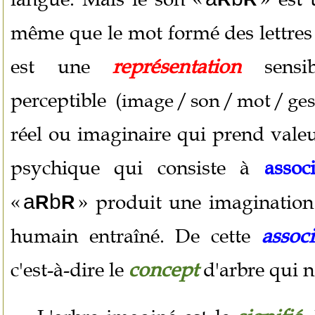
même que le mot formé des lettres «
est une
représentation
sensib
perceptible
(image / son / mot / ges
réel ou imaginaire qui prend valeu
psychique qui consiste à
assoc
«
a
b
» produit une imagination
R
R
humain entraîné. De cette
associ
c'est-à-dire le
concept
d'arbre qui no