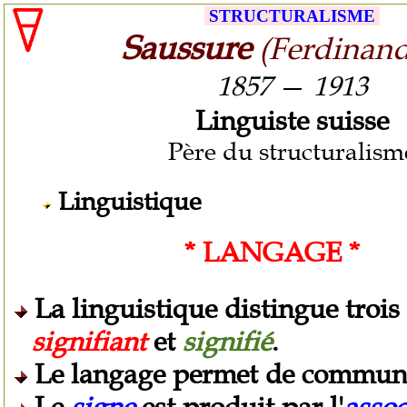
STRUCTURALISME
Saussure
(Ferdinand
1857
—
1913
Linguiste suisse
Père du structuralism
Linguistique
* LANGAGE *
La linguistique distingue troi
signifiant
et
signifié
.
Le langage permet de commun