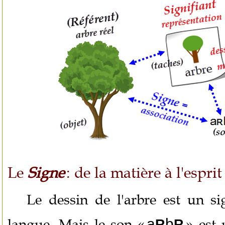
Le
Signe
: de la matière à l'esprit
Le dessin de l'arbre est un si
langue. Mais le son «
a
b
» est
R
R