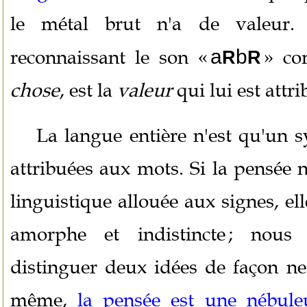
le métal brut n'a de valeur. 
reconnaissant le son «
a
b
» c
R
R
chose
, est la
valeur
qui lui est attri
La langue entière n'est qu'un 
attribuées aux mots. Si la pensée n
linguistique allouée aux signes, el
amorphe et indistincte ; nous 
distinguer deux idées de façon net
même,
la pensée est une nébule