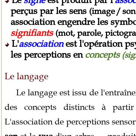
Le
signe
est produit par l'
assoc
perçus par les sens
(image / son 
association engendre les symbol
signifiants
(mot, parole, pictog
L'
association
est l'opération p
les perceptions en
concepts
(sig
Le langage
Le langage est issu de l'entraîn
des concepts distincts à part
L'association de perceptions senso