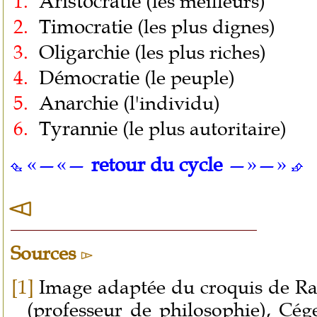
Aristocratie
(les meilleurs)
Timocratie
(les plus dignes)
Oligarchie
(les plus riches)
Démocratie
(le peuple)
Anarchie
(l'individu)
Tyrannie
(le plus autoritaire)
«—«—
retour du cycle
—»—»
Sources
[1]
Image adaptée du croquis de R
(professeur de philosophie)
, Cég