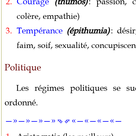
Courage
: passion, 
(thumos)
colère, empathie)
Tempérance
: désir
(épithumia)
faim, soif, sexualité, concupiscen
Politique
Les régimes politiques se su
ordonné.
—»—»—»—»
«—«—«—«—