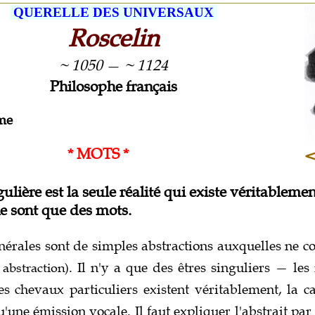
QUERELLE DES UNIVERSAUX
Roscelin
~ 1050
—
~ 1124
Philosophe français
me
* MOTS *
gulière est la seule réalité qui existe véritablemen
e sont que des mots.
nérales sont de simples abstractions auxquelles ne 
abstraction)
. Il n'y a que des êtres singuliers — le
es chevaux particuliers existent véritablement, la ca
u'une émission vocale. Il faut expliquer l'abstrait par 