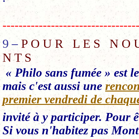
---------------------------------
9
P O U R L E S N O U 
–
N T S
« Philo sans fumée »
est l
mais c'est aussi une
rencon
premier vendredi de chaqu
invité à y participer. Pour ê
Si vous n'habitez pas Mont