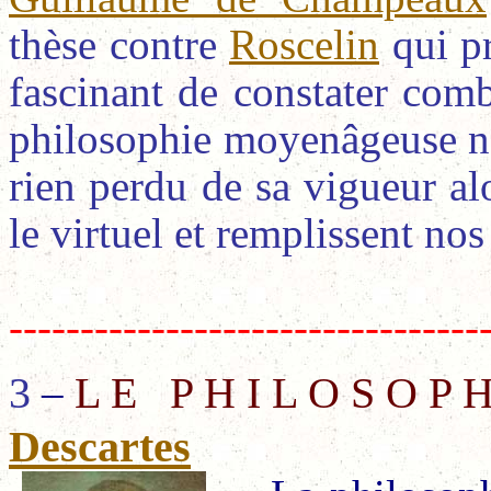
thèse contre
Roscelin
qui pr
fascinant de constater comb
philosophie moyenâgeuse no
rien perdu de sa vigueur alo
le virtuel et remplissent no
---------------------------------
3
L E P H I L O S O P
–
Descartes