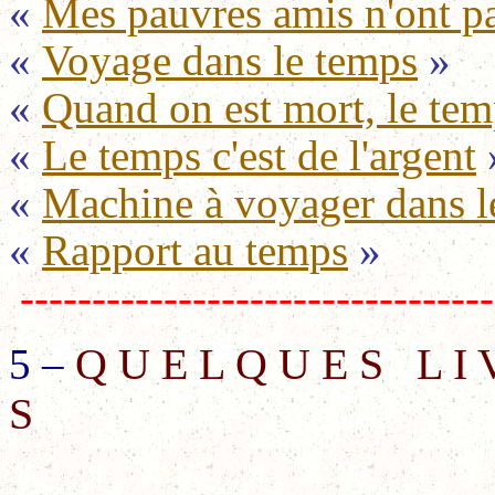
«
Mes pauvres amis n'ont pa
«
Voyage dans le temps
»
«
Quand on est mort, le tem
«
Le temps c'est de l'argent
«
Machine à voyager dans l
«
Rapport au temps
»
---------------------------------
Q U E L Q U E S
L I 
5 –
S