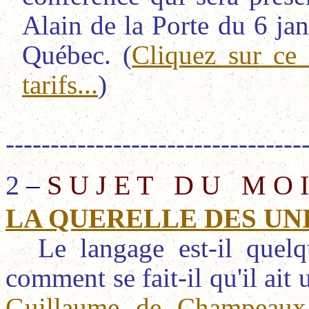
Alain de la Porte du 6 ja
Québec. (
Cliquez sur ce l
tarifs...
)
---------------------------------
2
S U J E T D U M O I
–
LA QUERELLE DES UN
Le langage est-il quel
comment se fait-il qu'il ait 
Guillaume de Champeaux