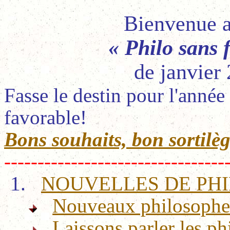
Bienvenue 
« Philo sans 
de janvier
Fasse le destin pour l'anné
favorable!
Bons souhaits, bon sortilè
---------------------------------
1.
NOUVELLES DE PHI
Nouveaux philosophes
Laissons parler les p