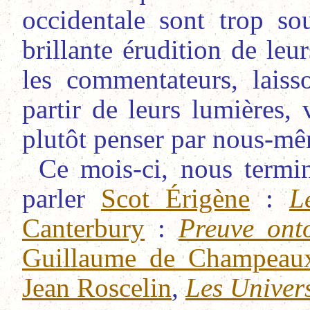
occidentale sont trop so
brillante érudition de leu
les commentateurs, laiss
partir de leurs lumières,
plutôt penser par nous-mê
Ce mois-ci, nous term
parler
Scot Érigène
:
L
Canterbury
:
Preuve onto
Guillaume de Champeau
Jean Roscelin
,
Les Univer