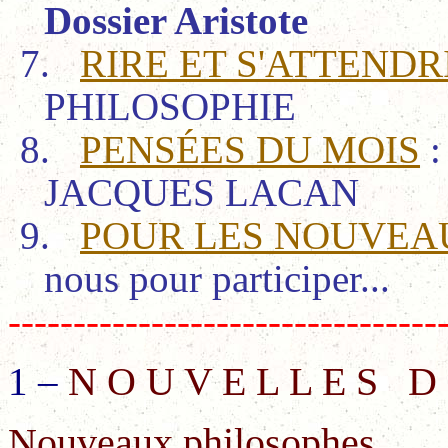
Dossier Aristote
7.
RIRE ET S'ATTENDR
PHILOSOPHIE
8.
PENSÉES DU MOIS
:
JACQUES LACAN
9.
POUR LES NOUVEAU
nous pour participer...
---------------------------------
N O U V E L L E S
D
1 –
Nouveaux philosophes