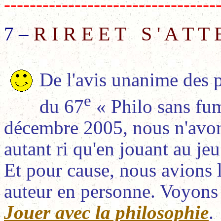
---------------------------------
R I R E
E T
S ' A T T
7 –
De l'avis unanime des p
e
du 67
« Philo sans fu
décembre 2005, nous n'avo
autant ri qu'en jouant au je
Et pour cause, nous avions le
auteur en personne. Voyons 
Jouer avec la philosophie
.