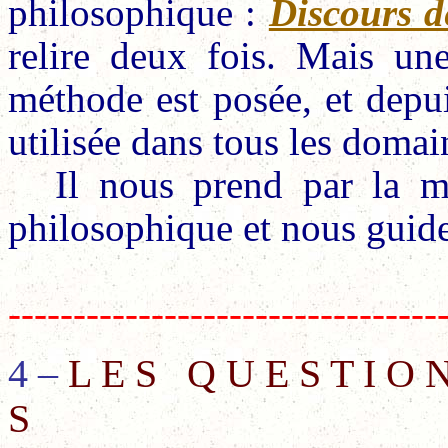
philosophique :
Discours d
relire deux fois. Mais une
méthode est posée, et depui
utilisée dans tous les domai
Il nous prend par la m
philosophique et nous guide 
---------------------------------
4 –
L E S
Q U E S T I O 
S