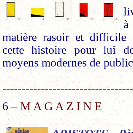
li
à
matière rasoir et difficil
cette histoire pour lui 
moyens modernes de publica
---------------------------------
– M A G A Z I N E
6