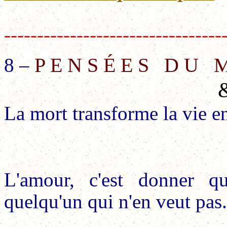
---------------------------------
P E N S É E S D U M
8 –
La mort transforme la vie en
L'amour, c'est donner q
quelqu'un qui n'en veut pas.
.