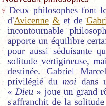
Deux philosophes font le
d'
Avicenne
&
et de
Gabr
incontournable philos
apporte un équilibre cert
pour aussi séduisante qu
solitude vertigineuse, ma
destinée. Gabriel Marc
privilégié du
moi
dans u
«
Dieu
» joue un grand rô
s'affranchit de la solitu