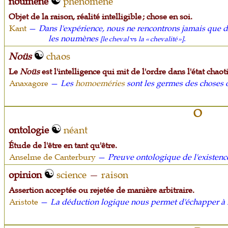
noumène
phénomène
Objet de la raison, réalité intelligible ; chose en soi.
Kant
—
Dans l'expérience, nous ne rencontrons jamais que d
les noumènes
.
[le cheval
vs
la « chevalité »]
Noüs
chaos
Le
Noüs
est l'intelligence qui mit de l'ordre dans l'état chaot
Anaxagore
—
Les
homoeméries
sont les germes des choses 
O
ontologie
néant
Étude de l'être en tant qu'être.
Anselme de Canterbury
—
Preuve ontologique de l'existenc
opinion
science
—
raison
Assertion acceptée ou rejetée de manière arbitraire.
Aristote
—
La déduction logique nous permet d'échapper à l