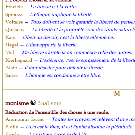
Épictète
—
La liberté est la vertu.
Spinoza
—
L'éthique implique la liberté.
Voltaire
—
Tous doivent se voir garantir la liberté de penser
Quesnay
—
La liberté et la propriété sont des droits naturels
Kant
—
Obéir au devoir, c'est la liberté elle-même.
Hegel
—
L'État apporte la liberté.
Mill
—
Ma liberté s'arrête là où commence celle des autres.
Kierkegaard
—
L'existence, c'est le surgissement de la liber
Alain
—
Il faut résister pour obtenir la liberté.
Sartre
—
L'homme est condamné à être libre.
M
monisme
dualisme
Réduction de l'ensemble des choses à une seule.
Ammonius Saccas
—
Toutes les croyances relèvent d'une m
Plotin
—
L'Un est le Bien, il est l'unité absolue la plénitude.
Proclus
—
La matière procède de l'Un.