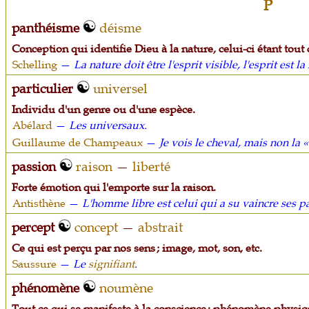
P
panthéisme
déisme
Conception qui identifie Dieu à la nature, celui-ci étant tout 
Schelling
—
La nature doit être l'esprit visible, l'esprit est la
particulier
universel
Individu d'un genre ou d'une espèce.
Abélard
—
Les universaux.
Guillaume de Champeaux
—
Je vois le cheval, mais non la « 
passion
raison
—
liberté
Forte émotion qui l'emporte sur la raison.
Antisthène
—
L'homme libre est celui qui a su vaincre ses pa
percept
concept
—
abstrait
Ce qui est perçu par nos sens ; image, mot, son, etc.
Saussure
—
Le
signifiant
.
phénomène
noumène
Tout ce qui se manifeste à la conscience : phénomène physiqu