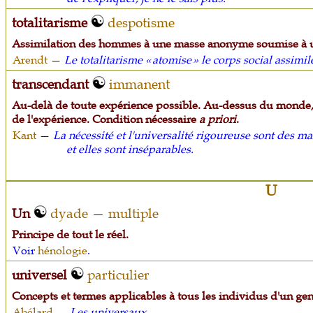
totalitarisme
despotisme
Assimilation des hommes à une masse anonyme soumise à 
Arendt
—
Le totalitarisme « atomise » le corps social assim
transcendant
immanent
Au-delà de toute expérience possible. Au-dessus du monde, 
de l'expérience. Condition nécessaire
a priori
.
Kant
—
La nécessité et l'universalité rigoureuse sont des m
et elles sont inséparables.
U
Un
dyade
—
multiple
Principe de tout le réel.
Voir
hénologie
.
universel
particulier
Concepts et termes applicables à tous les individus d'un ge
Abélard
—
Les universaux