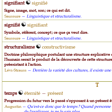
signifiant
signifié
Signe, image, mot, son ; ce qui est dit.
Saussure
—
Linguistique et structuralisme.
signifié
signifiant
Symbole, référent, concept ; ce que ça veut dire.
Saussure
—
Linguistique et structuralisme.
structuralisme
constructivisme
Doctrine philosophique postulant une structure explicative du
l'humain serait le produit de la découverte de cette structur
préexistant à l'action.
Lévi-Strauss
—
Derrière la variété des cultures, il existe un
T
temps
éternité
—
présent
Progression du futur vers le passé s'opposant à un présent é
Augustin
—
Qu'est-ce donc que le temps ? Quand personne ne 
de l'expliquer, je ne le sais plus.