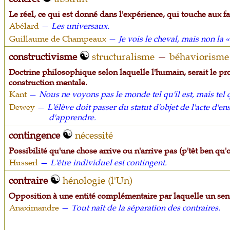
Le réel, ce qui est donné dans l'expérience, qui touche aux fa
Abélard
—
Les universaux.
Guillaume de Champeaux
—
Je vois le cheval, mais non la « 
constructivisme
structuralisme
—
béhaviorisme
Doctrine philosophique selon laquelle l'humain, serait le pr
construction mentale.
Kant
—
Nous ne voyons pas le monde tel qu'il est, mais te
Dewey
—
L'élève doit passer du statut d'objet de l'acte d'ens
d'apprendre.
contingence
nécessité
Possibilité qu'une chose arrive ou n'arrive pas (p'têt ben qu'o
Husserl
—
L'être individuel est contingent.
contraire
hénologie (l'Un)
Opposition à une entité complémentaire par laquelle un sen
Anaximandre
—
Tout naît de la séparation des contraires.