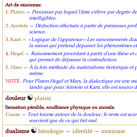
Art de raisonner.
1.
Platon
—
Processus par lequel l'âme s'élève par degrés de
intelligibles.
2.
Aristote
—
Déduction effectuée à partir de prémisses proba
science.
3.
Kant
—
« Logique de l'apparence » Les raisonnements dial
la raison qui prétend dépasser les phénomènes et 
4.
Hegel
—
Raisonnement procédant à partir d'une thèse et d
qui permet de dépasser la contradiction.
5.
Marx
—
À la fois méthode du matérialisme historique et
même.
NOTE :
Pour Platon Hegel et Marx, la dialectique est une mé
tandis que pour Aristote et Kant, elle est source d
douleur
plaisir
Sensation pénible, souffrance physique ou morale.
Cioran
—
Tout tourne autour de la douleur ; le reste est acce
souvient que de ce qui fait mal.
dualisme
hénologie
—
identité
—
monisme