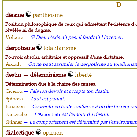
D
déisme
panthéisme
Position philosophique de ceux qui admettent l'existence d'u
révélée ni de dogme.
Voltaire
—
Si Dieu n'existait pas, il faudrait l'inventer.
despotisme
totalitarisme
Pouvoir absolu, arbitraire et oppressif d'une dictature.
Arendt
—
On ne peut assimiler le despotisme au totalitaris
destin — déterminisme
liberté
Détermination due à la chaine des causes.
Cicéron
—
Fais ton devoir et accepte ton destin.
Spinoza
—
Tout est parfait.
Emerson
—
Consentir en toute confiance à un destin régi pa
Nietzsche
—
L'
Amor Fati
est l'amour du destin.
Skinner
—
Le comportement est déterminé par l'environnem
dialectique
opinion