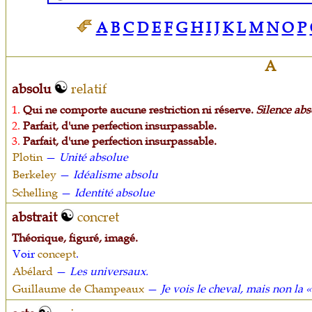
A
B
C
D
E
F
G
H
I
J
K
L
M
N
O
P
A
absolu
relatif
1.
Qui ne comporte aucune restriction ni réserve.
Silence abs
2.
Parfait, d'une perfection insurpassable.
3.
Parfait, d'une perfection insurpassable.
Plotin
—
Unité absolue
Berkeley
—
Idéalisme absolu
Schelling
—
Identité absolue
abstrait
concret
Théorique, figuré, imagé.
Voir
concept
.
Abélard
—
Les universaux.
Guillaume de Champeaux
—
Je vois le cheval, mais non la « 