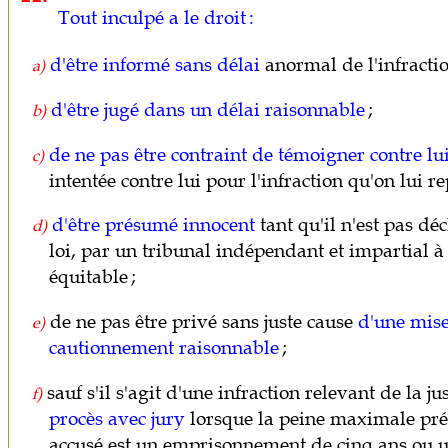
Tout inculpé a le droit :
d'être informé sans délai
anormal de l'infractio
a)
d'être jugé dans un délai raisonnable
;
b)
de ne pas être contraint de témoigner contre l
c)
intentée contre lui pour l'infraction qu'on lui re
d'être présumé innocent
tant qu'il n'est pas d
d)
loi, par un tribunal indépendant et impartial à 
équitable ;
de ne pas être privé sans juste cause
d'une mise
e)
cautionnement raisonnable
;
sauf s'il s'agit d'une infraction relevant de la ju
f)
procès avec jury
lorsque la peine maximale prévu
accusé est un emprisonnement de cinq ans ou u