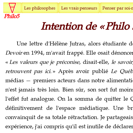
Philo5
Intention de « Philo
Une lettre d'Hélène Jutras, alors étudiante 
Devoir
en 1994, m'avait frappé. Elle osait dénoncer 
«
Les valeurs que je préconise
, disait-elle,
le savoi
retrouvent pas ici.
» Après avoir publié
Le Québ
médias — premiers acteurs dans notre alimentation
n'est jamais très loin. Bien sûr, son sort fut moi
l'effet fut analogue. On la somma de quitter le 
définitivement de l'espace médiatique. Une b
convainquit de sa totale rétractation. Je partageai
expérience, j'ai compris qu'il est inutile de déclare