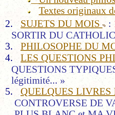
Textes originaux d
2.
SUJETS DU MOIS
:
SORTIR DU CATHOLI
3.
PHILOSOPHE DU M
4.
LES QUESTIONS P
QUESTIONS TYPIQUES : «
légitimité... »
5.
QUELQUES LIVRES 
CONTROVERSE DE
VA
PLUS BLANC et MA V