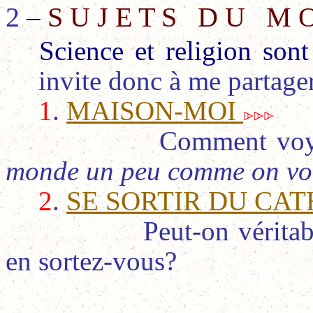
2
–
S U J E T S D U M O
S
cience et religion sont
invite donc à me partage
1
.
MAISON-MOI
Comment voy
monde un peu comme on voit
2
.
SE SORTIR DU CA
Peut-on vérita
en sortez-vous?