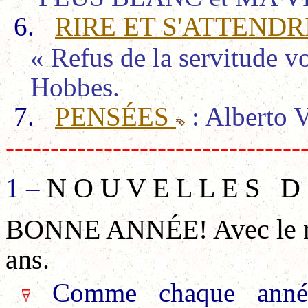
6.
RIRE ET S'ATTEND
« Refus de la servitude v
Hobbes.
7.
PENSÉES
: Alberto V
---------------------------------
1 –
N O U V E L L E S D 
BONNE ANNÉE! Avec le no
ans.
Comme chaque année