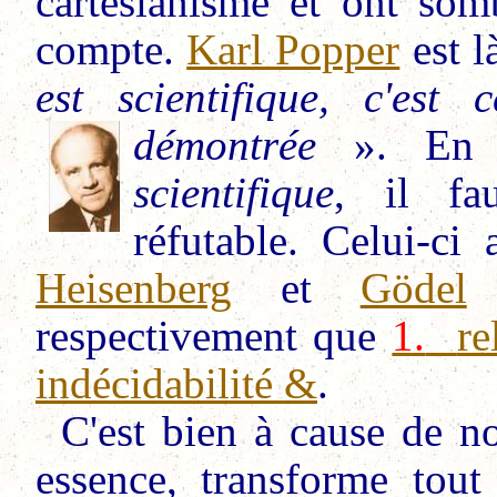
cartésianisme et ont som
compte.
Karl Popper
est l
est scientifique, c'est
démontrée
».
En 
scientifique
, il fau
réfutable. Celui-ci
Heisenberg
et
Gödel
q
respectivement que
1.
re
indécidabilité
&
.
C'est bien à cause de no
essence, transforme tou