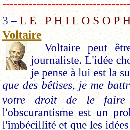
---------------------------------
3
–
L E P H I L O S O P
Voltaire
Voltaire peut êt
journaliste. L'idée c
je pense à lui est la s
que des bêtises, je me batt
votre droit de le fair
l'obscurantisme est un pr
l'imbécillité et que les idée