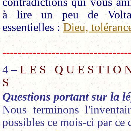
contradictions qui vous an
à lire un peu de Volta
essentielles :
Dieu, tolérance
---------------------------------
4 –
L E S Q U E S T I O N
S
Questions portant sur la lég
Nous terminons l'inventai
possibles ce mois-ci par ce 