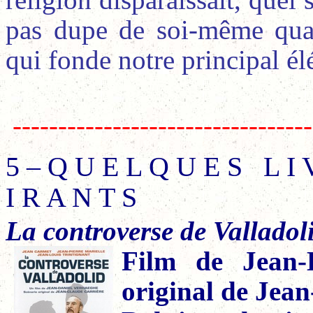
pas dupe de soi-même quan
qui fonde notre principal é
---------------------------------
5 – Q U E L Q U E S
L I 
I R A N T S
La controverse de Valladol
Film de Jean-
original de Jea