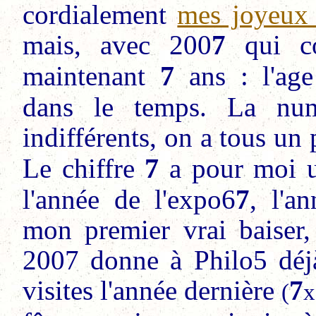
cordialement
mes joyeux 
mais, avec 200
7
qui co
7
maintenant
ans : l'age
dans le temps. La num
indifférents, on a tous un
7
Le chiffre
a
pour moi un
l'année de l'expo6
7
, l'a
mon premier vrai baiser,
2007 donne à Philo5 déjà
visites l'année dernière
7
(
x