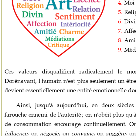
4.
Moi
5.
Reli
6.
Divi
7.
Affe
8.
Amit
9.
Médi
Ces valeurs disqualifient radicalement le mo
Dorénavant, l'humain n'est plus seulement un être
devient essentiellement une entité émotionnelle do
Ainsi, jusqu'à aujourd'hui, en deux siècle
farouche ennemi de l'autorité ; on n'obéit plus qu'
de consommation encourage continuellement. O
influence
, on
négocie
, on
convainc
, on
suggère
, o