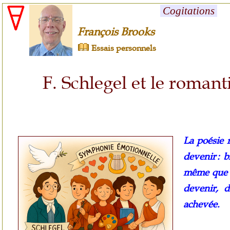
Cogitations
François Brooks
Essais personnels
F. Schlegel et le roman
La poésie 
devenir : b
même que d
devenir, d
achevée.