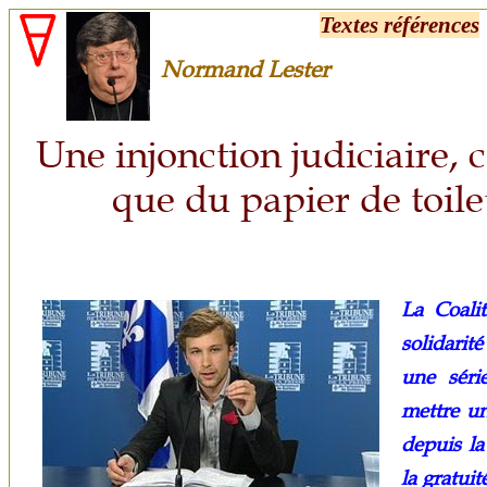
Textes références
Normand Lester
Une injonction judiciaire, c
que du papier de toilet
La Coali
solidarit
une séri
mettre un
depuis la
la gratuit