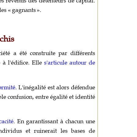
s revenus des détenteurs de capital.
es « gagnants ».
chis
été a été construite par différents
à l'édifice. Elle
s'articule autour de
ormité
. L'inégalité est alors défendue
e confusion, entre égalité et identité
cacité
. En garantissant à chacun une
individus et ruinerait les bases de