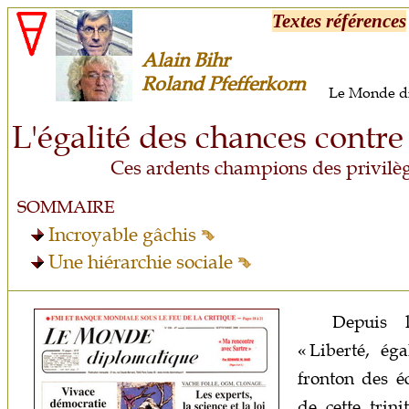
Textes références
Alain Bihr
Roland Pfefferkorn
Le Monde d
L'égalité des chances contre 
Ces ardents champions des privilèg
SOMMAIRE
Incroyable gâchis
Une hiérarchie sociale
Depuis l
« Liberté, éga
fronton des é
de cette trin