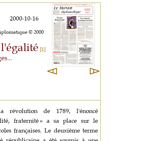
2000-10-16
iplomatique © 2000
l'égalité
[1]
es...
a révolution de 1789, l'énoncé
lité, fraternité » a sa place sur le
coles françaises. Le deuxième terme
ité républicaine a été soumis à une