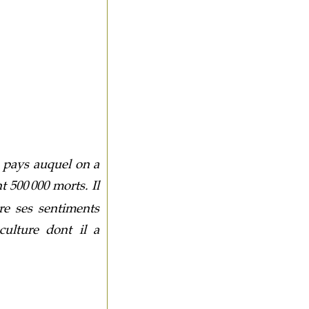
e pays auquel on a
nt 500
000 morts. Il
re ses sentiments
culture dont il a