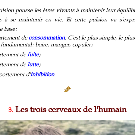
lsion pousse les êtres vivants à maintenir leur équilibr
e, à se maintenir en vie. Et cette pulsion va s'exp
e base
:
rtement de
consommation
. C'est le plus simple, le plus
 fondamental
: boire, manger, copuler
;
rtement de
fuite
;
rtement de
lutte
;
portement d'
inhibition
.
Les trois cerveaux de l'humain
3.