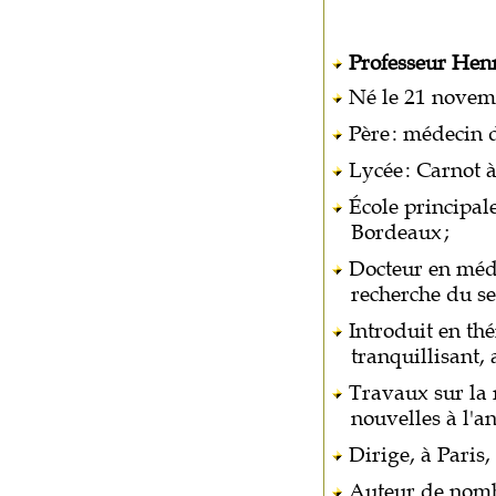
Professeur Henr
Né le 21 novemb
Père
: médecin d
Lycée
: Carnot à
École principale
Bordeaux
;
Docteur en méde
recherche du se
Introduit en thé
tranquillisant,
Travaux sur la r
nouvelles à l'a
Dirige, à Paris,
Auteur de nomb