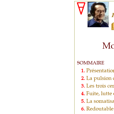
H
Mo
SOMMAIRE
Présentatio
1.
La pulsion 
2.
Les trois c
3.
Fuite, lutte 
4.
La somatis
5.
Redoutable 
6.