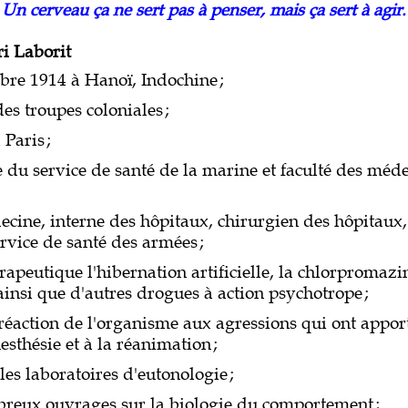
Un cerveau ça ne sert pas à penser, mais ça sert à agir.
i Laborit
re 1914 à Hanoï, Indochine
;
es troupes coloniales
;
 Paris
;
 du service de santé de la marine et faculté des méd
cine, interne des hôpitaux, chirurgien des hôpitaux,
rvice de santé des armées
;
rapeutique l'hibernation artificielle, la chlorpromazi
 ainsi que d'autres drogues à action psychotrope
;
éaction de l'organisme aux agressions qui ont apport
nesthésie et à la réanimation
;
 les laboratoires d'eutonologie
;
reux ouvrages sur la biologie du comportement
;