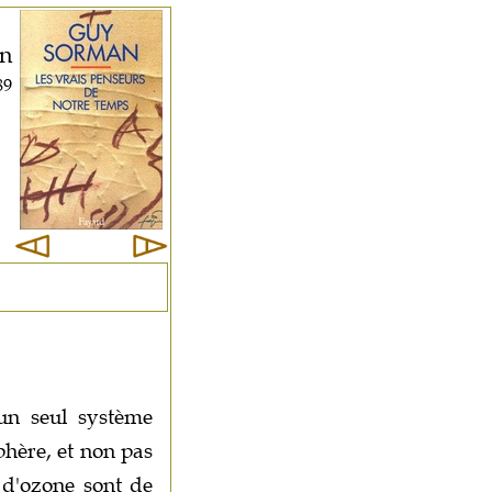
n
89
 un seul système
phère, et non pas
e d'ozone sont de