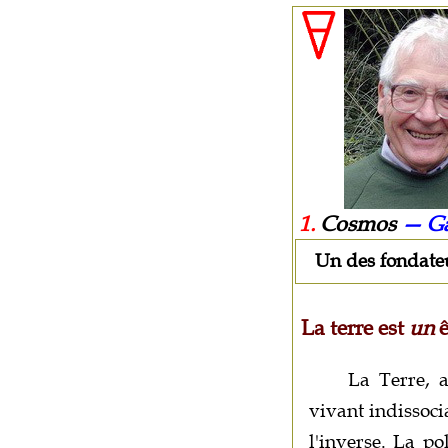
1.
Cosmos
— Ga
Un des fondateu
La terre est
un
ê
La Terre, a
vivant indissoci
l'inverse. La po