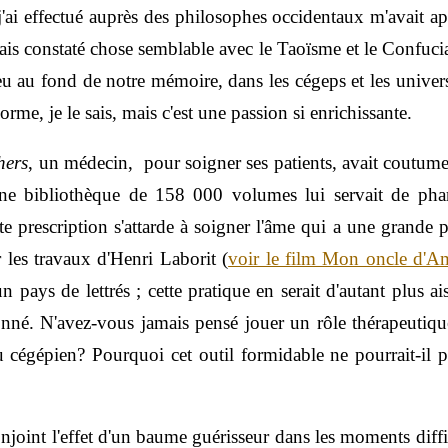
'ai effectué auprès des philosophes occidentaux m'avait ap
avais constaté chose semblable avec le Taoïsme et le Confuc
u au fond de notre mémoire, dans les cégeps et les universi
me, je le sais, mais c'est une passion si enrichissante.
hers
, un médecin, pour soigner ses patients, avait coutume d
 Une bibliothèque de 158 000 volumes lui servait de ph
 prescription s'attarde à soigner l'âme qui a une grande pa
 les travaux d'Henri Laborit (
voir le film Mon oncle d'A
pays de lettrés ; cette pratique en serait d'autant plus ai
nné. N'avez-vous jamais pensé jouer un rôle thérapeutique
u cégépien? Pourquoi cet outil formidable ne pourrait-il pa
onjoint l'effet d'un baume guérisseur dans les moments diff